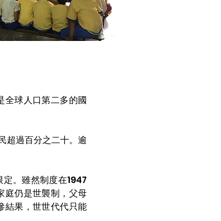
是全球人口第二多的國
人民超過百分之二十。逾
定。雖然制度在1947
家庭仍是世襲制，父母
慘結果，世世代代只能