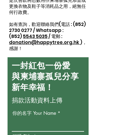
是次善款將悉數用作柬埔寨孤兒添置或
更換衣物及鞋子等消耗品之用，絕無任
何行政費。
如有查詢，歡迎聯絡我們(電話 :
(852)
2730 0277
/ Whatsapp :
(852)
5543 5035
/ 電郵 :
donation@happytree.org.hk
)，
感謝！
一封紅包一份愛
與柬埔寨孤兒分享
新年幸福！
捐款活動資料上傳
你的名字 Your Name