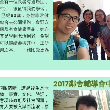
至有一位長者有過癌症，
生活，很值得我們學習，
已經80歲，身體非常健
點會去公園慢跑，食野方
康及有食健康產品，她亦
真是學到老活到老。希望
可以繼續參與其中，正所
樂之本」，「施比受更為
2017鄰舍輔導
幾歲頭腦清晰，講起後生是老
物、事實、文化、詩詞，
意現時政府及社會問題，
青人要被入獄而流淚，原