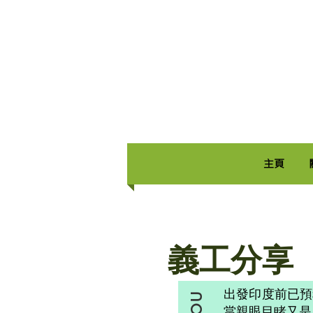
主頁
義工分享
出發印度前已預
當親眼目睹又是