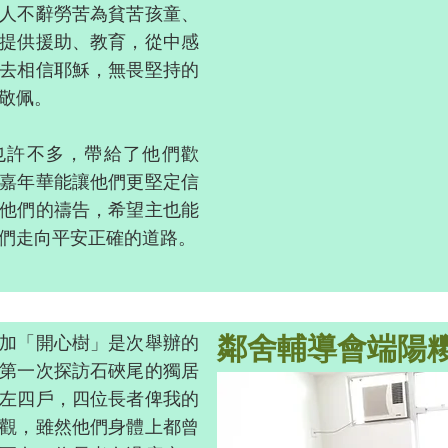
人不辭勞苦為貧苦孩童、
提供援助、教育，從中感
去相信耶穌，無畏堅持的
敬佩。
也許不多，帶給了他們歡
嘉年華能讓他們更堅定信
他們的禱告，希望主也能
們走向平安正確的道路。
鄰舍輔導會端陽
加「開心樹」是次舉辦的
第一次探訪石硤尾的獨居
左四戶，四位長者俾我的
觀，雖然他們身體上都曾