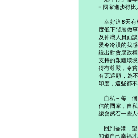
- 國家進步得
幸好這8天有
度低下階層做事
及神職人員面談
愛令冷漠的我感
説出對貪腐政權
支持的艱難環境
得有尊嚴，令貧
有瓦遮頭，為不認識
印度，這些都不
自私 - 每一
信的國家，自私
總會感召一些人
回到香港，望
知道自己幸福才