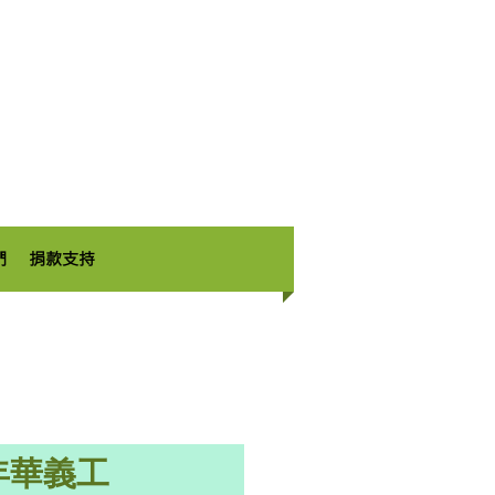
們
捐款支持
年華義工