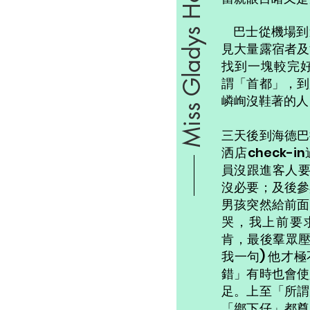
Miss Gladys Hou
巴士從機場到
見大量露宿者及
找到一塊較完好的
謂「首都」，到
嶙峋沒鞋著的人
三天後到海德巴
洒店check-
員沒跟進客人要
沒必要；及後參
男孩突然給前面
哭，我上前要求
肯，最後羣眾壓
我一句) 他才
錯」有時也會使
足。上至「所謂
「鄕下仔」都尊