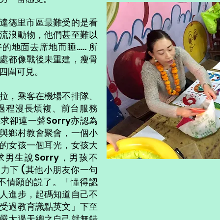
達德里市區最難受的是看
流浪動物，他們甚至難以
地面去席地而睡..... 所
處都像戰後未重建，瘦骨
四圍可見。
拉，乘客在機場不排隊、
in過程漫長煩複、前台服務
求卻連一聲Sorry亦認為
與鄉村教會聚會，一個小
的女孩一個耳光，女孩大
男生說Sorry，男孩不
力下 (其他小朋友你一句
極不情願的説了。「懂得認
人進步，起碼知道自己不
受過教育識點英文」下至
嚴大過天總之自己就無錯