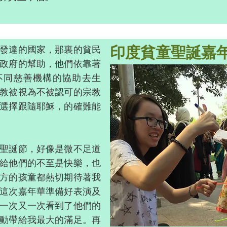
印度貧童聖誕嘉
發達的國家，那裏的貧民
政府的幫助，他們依靠著
不同慈善機構的協助去生
教被視為不被認可的宗教
選擇跟隨耶穌，的確難能
聖誕節，好像是微不足道
給他們的不至是快樂，也
方的孩童都熱切期待著我
這次嘉年華準備好表演及
一次又一次看到了他們的
動帶給我最大的滿足。再