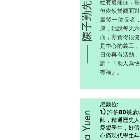
陳子勤先生
經有過痛症，甚
但依然樂觀面對
最後一位長者，
康，她說每天六
面，亦食得很健
是中心的義工，
日後再有活動，
謂：「助人為快
有福」。
感動位:
1.) 許伯80
師，精通歷史人
愛錫學生，好留
心痛現代學生年