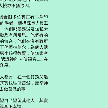
比人慢亦不無原因。
機會跟多位真正有心為印
的學者、機構院長 / 員工
，他們那份熱誠及無私大
動及有所反思。他們有的
的無奈，他們在沒有政府
下仍堅持信念，為病人活
窮小孩得敎育，使無家者
神的人傳福音...... 在
容易。
個人都會，在一個貧窮又迷
其實也理所當然，慶幸神
去做當做的事。
望自己望望其他人，其實
算真正幸福。