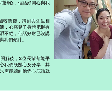
咁關心，佢話好開心與我
0幾歲較樂觀，講到與先生相
滴，心痛兒子身體肥胖有
滔不絕，佢話好耐已沒講
與我們傾計。
開解後，2位長輩都能平
心我們既關心及分享，其
只需能聽到他們心底話就