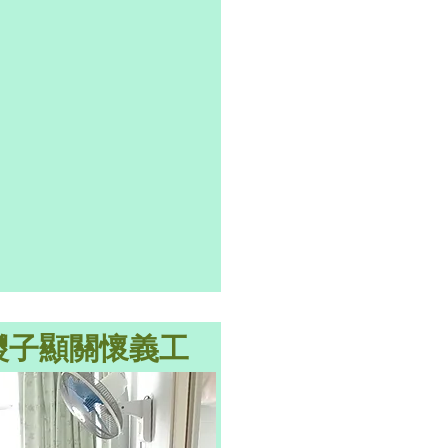
糭子顯關懷義工