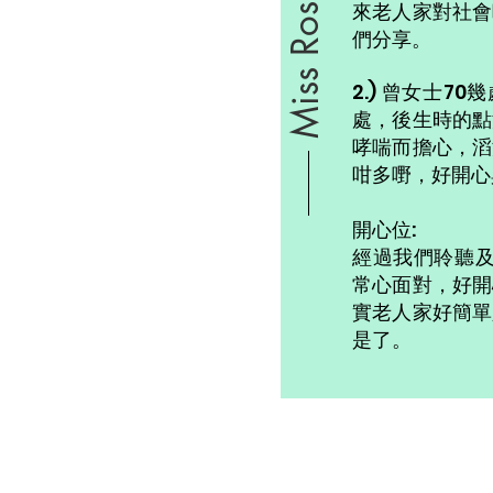
Miss Rosa Yuen
來老人家對社會
們分享。
2.) 曾女士7
處，後生時的點
哮喘而擔心，滔
咁多嘢，好開心
開心位:
經過我們聆聽及
常心面對，好開
實老人家好簡單
是了。