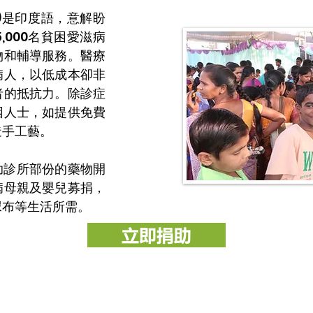
ana)是印度語，意解盼
,000名貧困愛滋病
物和輔導服務。醫療
病人，以低成本卻非
者的抵抗力。除診症
困人士，如提供免費
造手工藝。
資助診所部份的藥物開
病母親及嬰兒募捐，
尿布等生活所需。
立即捐助
「開心樹社會服務」