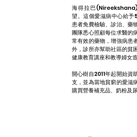
海得拉巴
(Nireeksh
望。這個愛滋病中心給予5
患者免費檢驗、診治、藥
團隊悉心照顧每位求醫的
常有效的藥物，增強病患
外，診所亦幫助社區的貧
健康教育講座和教導婦女
開心樹自2011年起開始
支，並為當地貧窮的愛滋
購買營養補充品、奶粉及
關於