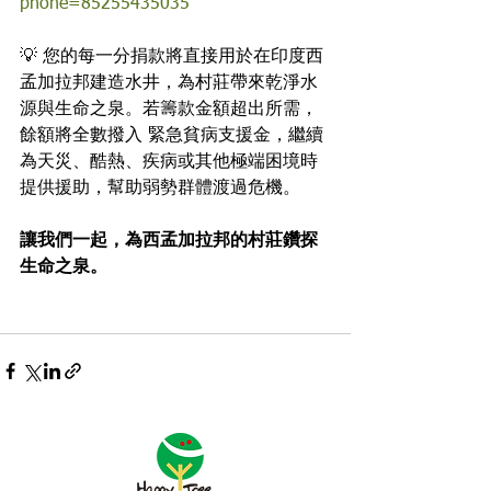
phone=85255435035
💡 您的每一分捐款將直接用於在印度西
孟加拉邦建造水井，為村莊帶來乾淨水
源與生命之泉。若籌款金額超出所需，
餘額將全數撥入 緊急貧病支援金，繼續
為天災、酷熱、疾病或其他極端困境時
提供援助，幫助弱勢群體渡過危機。
讓我們一起，為西孟加拉邦的村莊鑽探
生命之泉。