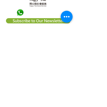
Subscribe to Our Newsletter
About Happy Tree Social Services
Happy Tree Social Service is a
local charity organization in Hong
Kong, with an aim to reduce
poverty and provide relief
support to vulnerable
communities. We believe
everyone should be treated
equally and every child deserve
to have an education and the
right to achieve their dream.
Happy Tree Social Services is a