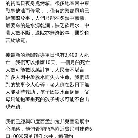
的貧民日夜身處烤箱。很多地區因中東
戰事缺油而停電，，僅有的禦熱風扇已
經無際於事，人們只能在炙熱中煎熬。
最要命的是水源乾涸，缺乏飲用水，中
暑人數不斷，送院亦無濟於事，醫院也
苦於缺電。
據最新的新聞報導單日也有3,400 人死
亡，我們可以推斷10天、一個月的死亡
人數可能數以萬計算，人民苦不堪言。
許多人因中暑脫水而失去生命。我們聽
到的故事令人心碎：老人倒在烈日下無
人能及時救助，孩子因缺水而病倒，父
母只能抱著垂死的孩子祈求可能不會出
現奇蹟。
我們已經與印度西孟加拉邦兒童發展中
心聯絡，他們希望能為附近貧民村建造6
口100米深的鑽孔水井，總價約