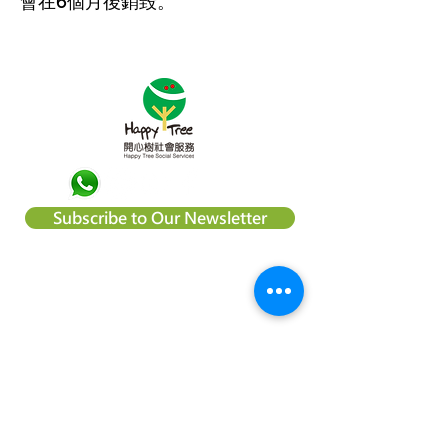
會在6個月後銷毀。
Subscribe to Our Newsletter
About Happy Tree Social Services
Happy Tree Social Service is a
local charity organization in Hong
Kong, with an aim to reduce
poverty and provide relief
support to vulnerable
communities. We believe