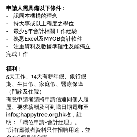
申請人需具備以下條件﹕
-
認同本機構的理念
- 持大專或以上程度之學位
- 最少5年會計相關工作經驗
- 熟悉Excel及MYOB會計軟件
- 注重資料及數據準確性及能獨立
完成工作
福利﹕
5天工作、14天有薪年假、銀行假
期、生日假、家庭假、醫療保障
（門診及住院）
有意申請者請將申請信連同個人履
歷、要求薪酬及可到職日期電郵至
info@happytree.org.hk
收，註
明：「職位申請-會計經理」。
*所有應徵者資料只作招聘用途，並