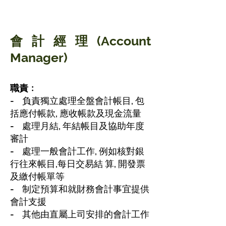
會計經理(Account
Manager)
職責﹕
- 負
責獨立處理全盤會計帳目, 包
括應付帳款, 應收帳款及現金流量
- 處理月結, 年結帳目及協助年度
審計
- 處理一般會計工作, 例如核對銀
行往來帳目,每日交易結 算, 開發票
及繳付帳單等
- 制定預算和就財務會計事宜提供
會計支援
- 其他由直屬上司安排的會計工作