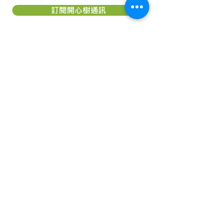
訂閱開心樹通訊
關於「開心樹社會服務」
「
開心樹社會服務
」是一間香港本地慈
善團體，我們希望能幫助弱小﹑患病及
貧困的一群，減輕他們所受的痛楚，讓
他們能有較理想的生活，以致活得更有
尊嚴及盼望。本著對社會的責任及鄰近
國家的關愛，致力成為一個幫助他們
「療傷」的機構。我們相信每個人，尤
其是兒童都應該有接受教育的機會及追
求理想生活的權利。
「
開心樹社會服務
」是香港《稅務條
例》第 88 條認可的慈善機構，認可慈
善團體編號： 91/7111。