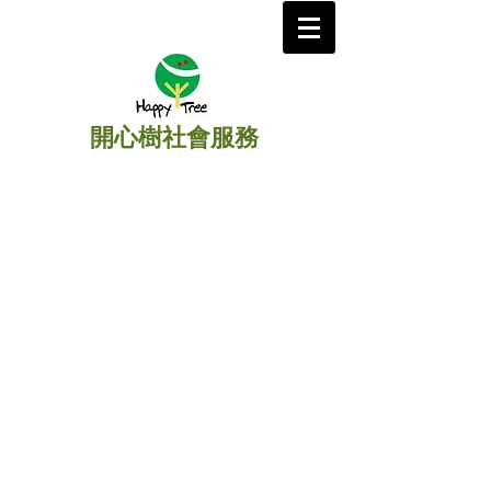
開心樹社會服務
​主頁
/
助學扶貧
/
中國
》
永春特困兒童補助及成
展項目