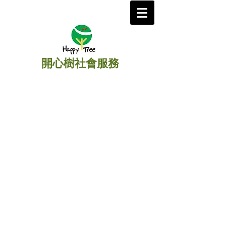
開心樹社會服務
​主頁
/
扶助孤兒
/
助學扶貧
/
柬埔寨
》
「柬埔寨孤兒大學生」
助學計劃