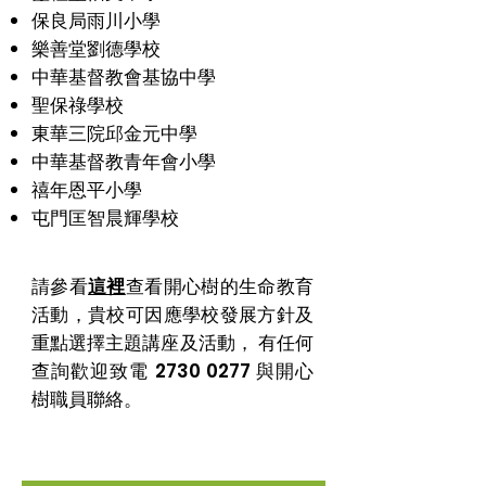
保良局雨川小學
樂善堂劉德學校
中華基督教會基協中學
聖保祿學校
東華三院邱金元中學
中華基督教青年會小學
禧年恩平小學
屯門匡智晨輝學校
請參看
這裡
查看開心樹的生命教育
活動，貴校可因應學校發展方針及
重點選擇主題講座及活動， 有任何
查詢歡迎致電
2730 0277
與開心
樹職員聯絡。