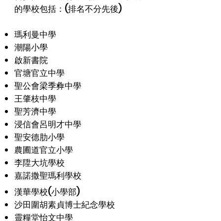
的學校包括：(排名不分先後)
瑪利曼中學
潮陽小學
啟新書院
官塘官立中學
聖公會梁季彜中學
王肇枝中學
聖芳濟中學
浸信會呂明才中學
聖安德肋小學
農圃道官立小學
李陞大坑學校
嘉諾撒聖瑪利學校
漢華學校(小學部)
沙田圍胡素貞博士紀念學校
靈糧堂怡文中學