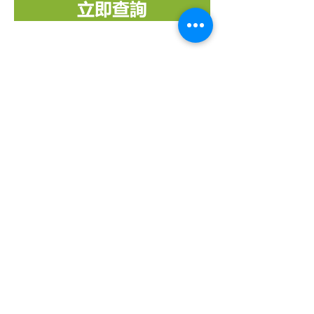
立即查詢
訂閱開心樹通訊
關於「開心樹社會服務」
「
開心樹社會服務
」是一間香港本地慈
善團體，我們希望能幫助弱小﹑患病及
貧困的一群，減輕他們所受的痛楚，讓
他們能有較理想的生活，以致活得更有
尊嚴及盼望。本著對社會的責任及鄰近
國家的關愛，致力成為一個幫助他們