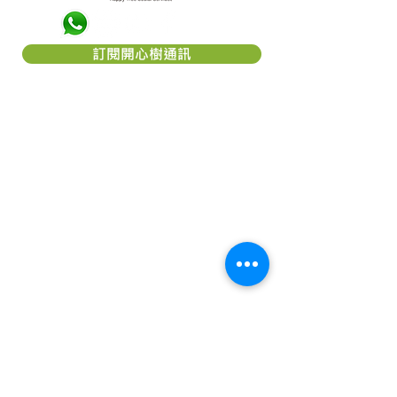
訂閱開心樹通訊
關於「開心樹社會服務」
「
開心樹社會服務
」是一間香港本地慈
善團體，我們希望能幫助弱小﹑患病及
貧困的一群，減輕他們所受的痛楚，讓
他們能有較理想的生活，以致活得更有
尊嚴及盼望。本著對社會的責任及鄰近
國家的關愛，致力成為一個幫助他們
「療傷」的機構。我們相信每個人，尤
其是兒童都應該有接受教育的機會及追
求理想生活的權利。
「
開心樹社會服務
」是香港《稅務條
例》第 88 條認可的慈善機構，認可慈
善團體編號： 91/7111。