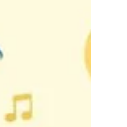
港幣250元，總共需要港幣20,250元。每份禮
物包將包括： 校服、運動衣、返學鞋、球
鞋、書包、文具套裝 請大家踴躍支持，讓這
些孩子們能夠帶著滿滿的期待和自信回到學
校！每一分捐款都將改變他們的未來，感謝您
的愛心與支持！🎈📚 如果您願意支持這些孩
子的開學禮物，請點擊下方連結進行捐款：
https://www.happytree.org.hk/oneoffdonatio
n （請在捐款易平台<支持項目>中選擇「特
別項目」或 網上捐款表格<支持項目>中選擇
「送孩子一份開學禮物2025」） 如有任何疑
問，歡迎以電話（2730 0277）或透過
WhatsApp與我們聯絡（5543 5035）：
https://api.whatsapp.com/send?
phone=85255435035 << 點此進入
WhatsApp查詢，無需先將號碼加入通訊錄。
*您的每一分捐款將直接用於購買孤兒的開學
物