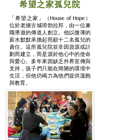
希望之家孤兒院
「希望之家」（House of Hope）
位於老撾古城琅勃拉邦，由一位兼
職導遊的傳道人創立。他以微薄的
薪水默默承擔起照顧十二名孤兒的
責任。這所孤兒院並非因資源或計
劃而建立，而是源於他心中的使命
與愛心。多年來因缺乏外界宣傳與
支持，孩子們只能在簡陋的環境中
生活，但他仍竭力為他們提供溫飽
與教育。