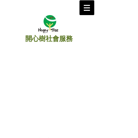
開心樹社會服務
​主頁
/
扶助孤兒
/
老撾
》
希望之家孤兒院