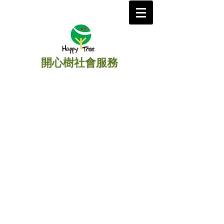
開心樹社會服務
​主頁
/
扶助孤兒
/
柬埔寨
》
堅強之家殘障孤兒院