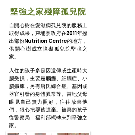
堅強之家殘障孤兒院
自開心樹在愛滋病孤兒院的服務上
取得成果，柬埔寨政府在2011年
撥
出部份Nutrition Centre的地方，
供開心樹成立障礙孤兒院堅強之
家。
入住的孩子多是因遺傳或生產時大
腦受損，主要是腦癱、細腦症、小
腦痲痺，另有唐氏綜合症、基因或
器官引發的身體異常等。當地父母
眼見自己無力照顧，往往放棄他
們，狠心把嬰孩遺棄。被棄的孩子
從警察局、福利部輾轉來到堅強之
家。