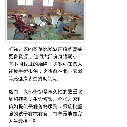
堅強之家的孩童比愛滋病孩童需要
更多資源，他們大部份身體弱小，
有不同程度的殘障，少數可在長大
後動手術根治，之後前往開心家園
等給健康孩童的孤兒院。
然而，大部份卻是永久性的嚴重腦
癱和殘障，生命短暫。堅強之家也
仿如提供長程善終服務，讓這批堅
強的孩子有衣有食，有尊嚴地走完
人生最後一程。