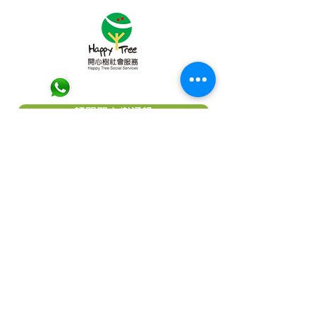
訂閱開心樹通訊
關於「開心樹社會服務」
「
開心樹社會服務
」是一間香港本地慈
善團體，我們希望能幫助弱小﹑患病及
貧困的一群，減輕他們所受的痛楚，讓
他們能有較理想的生活，以致活得更有
尊嚴及盼望。本著對社會的責任及鄰近
國家的關愛，致力成為一個幫助他們
「療傷」的機構。我們相信每個人，尤
其是兒童都應該有接受教育的機會及追
求理想生活的權利。