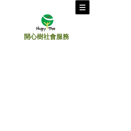
開心樹社會服務
​主頁
/
援助孤老
/ 中國香港 》
貧困
獨居長者探訪