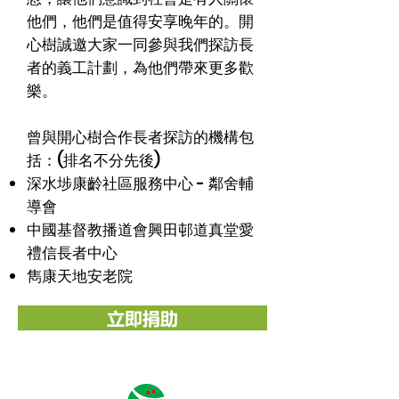
他們，他們是值得安享晚年的。開
心樹誠邀大家一同參與我們探訪長
者的義工計劃，為他們帶來更多歡
樂。
曾與開心樹合作長者探訪的機構包
括：(排名不分先後)
深水埗康齡社區服務中心 - 鄰舍輔
導會
中國基督教播道會興田邨道真堂愛
禮信長者中心
​雋康天地安老院
立即捐助