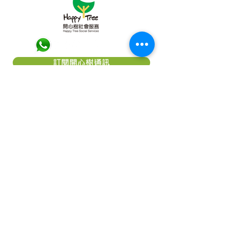
訂閱開心樹通訊
關於「開心樹社會服務」
「
開心樹社會服務
」是一間香港本地慈
善團體，我們希望能幫助弱小﹑患病及
貧困的一群，減輕他們所受的痛楚，讓
他們能有較理想的生活，以致活得更有
尊嚴及盼望。本著對社會的責任及鄰近
國家的關愛，致力成為一個幫助他們
「療傷」的機構。我們相信每個人，尤
其是兒童都應該有接受教育的機會及追
求理想生活的權利。