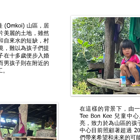
 (Omkoi) 山區，居
片美麗的土地，雖然
和自來水的短缺，村
境，難以為孩子們提
子在十多歲便步入婚
而男孩子則在附近的
工。
在這樣的背景下，由
Tee Bon Kee 兒
亮，致力於為山區的孩
中心目前照顧著超過 2
們帶來希望和未來的可