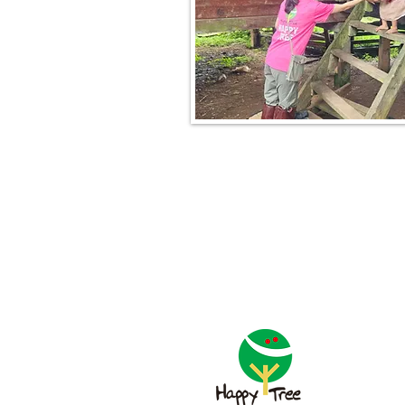
關於
「
開
的一