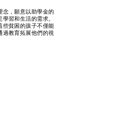
理念，願意以助學金的
足學習和生活的需求。
這些貧困的孩子不僅能
通過教育拓展他們的視
！
幫助弱小﹑患病及貧困
以致活得更有尊嚴及盼