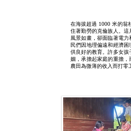
在海拔超過 1000 米的翁桂
住著勤勞的克倫族人。這
風景如畫，卻面臨著電力
民們因地理偏遠和經濟困
供良好的教育。許多女孩
姻，承擔起家庭的重擔，
農田為微薄的收入而打零