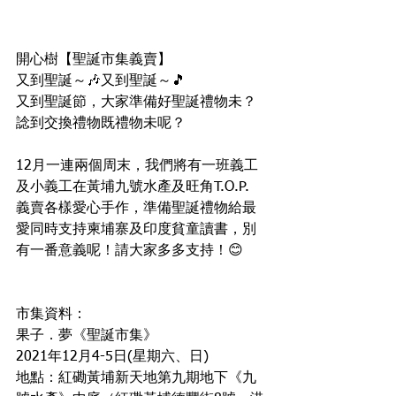
開心樹【聖誕市集義賣】
又到聖誕～🎶又到聖誕～🎵
又到聖誕節，大家準備好聖誕禮物未？
諗到交換禮物既禮物未呢？
12月一連兩個周末，我們將有一班義工
及小義工在黃埔九號水產及旺角T.O.P. 
義賣各樣愛心手作，準備聖誕禮物給最
愛同時支持柬埔寨及印度貧童讀書，別
有一番意義呢！請大家多多支持！😊
市集資料：
果子．夢《聖誕市集》
2021年12月4-5日(星期六、日) 
地點：紅磡黃埔新天地第九期地下《九