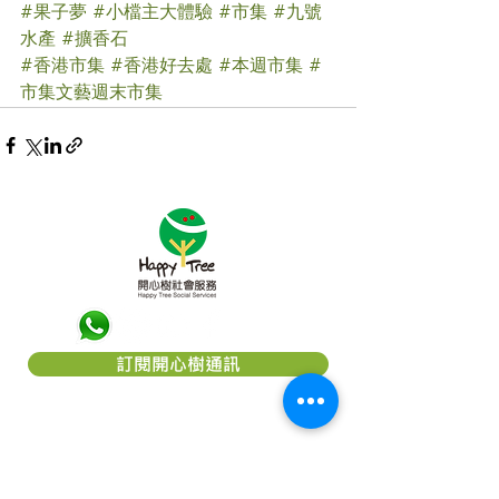
#果子夢
#小檔主大體驗
#市集
#九號
水產
#擴香石
#香港市集
#香港好去處
#本週市集
#
市集文藝週末市集
訂閱開心樹通訊
關於「開心樹社會服務」
「
開心樹社會服務
」是一間香港本地慈
善團體，我們希望能幫助弱小﹑患病及