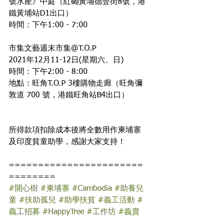
號水產》中庭（紅磡黃埔德豐街8號，港
鐵黃埔站D1出口）
時間：下午1:00 - 7:00
市集文藝週末市集@T.O.P 
2021年12月11-12日(星期六、日)
時間：下午2:00 - 8:00
地點：旺角T.O.P 3樓購物走廊（旺角彌
敦道 700 號，港鐵旺角站B4出口）
所得款項扣除成本後將全數用作柬埔寨
及印度貧童助學，感謝大家支持！
=======================
========
#開心樹
#柬埔寨
#Cambodia
#助養兒
童
#扶助孤兒
#助學扶貧
#義工活動
#
義工招募
#HappyTree
#工作坊
#義賣