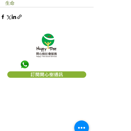
生命
訂閱開心樹通訊
關於「開心樹社會服務」
「
開心樹社會服務
」是一間香港本地慈
善團體，我們希望能幫助弱小﹑患病及
貧困的一群，減輕他們所受的痛楚，讓
他們能有較理想的生活，以致活得更有
尊嚴及盼望。本著對社會的責任及鄰近