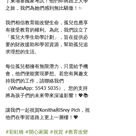
了柬埔寨國家考試！他們即將踏上大學
之旅，我們為她們感到無比驕傲！✨
我們相信教育能改變生命，孤兒也應享
有接受教育的權利。為此，我們設立了
「孤兒大學生助學計劃」，旨在提供必
要的財政援助和學習資源，幫助孤兒追
求理想的生活。
每位孤兒都擁有無限潛力，只需給予機
會，他們便能實現夢想。若您有興趣支
持我們的工作，請聯絡我們
（WhatsApp: 5543 5035）。您的支持
將為孩子們的未來帶來深遠影響！💖📚
讓我們一起祝賀Konitha和Srey Pich，祝
他們在學習道路上更上一層樓！💖
#彩虹橋
#開心家園
#祝賀
#教育改變