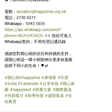
電郵：
donation@happytree.org.hk
電話：2730 0277
Whatsapp：5543 5035
https://api.whatsapp.com/send?
phone=85255435035
 << 按此可進入
Whatsapp查詢，不用先登記通訊錄
感謝您對開心樹的信任和持續的支持，
讓開心樹這一棵小樹能伸出更多枝葉蔭
庇樹下弱小的生命！🌳🌿
#開心樹
#happytree
#柬埔寨
#印度
#India
#Cambodia
#分享幸福
#開心家
園
#happyland
#助養兒童
#關懷愛滋
#扶助孤兒
#助學扶貧
#援助孤老
#生
命教育