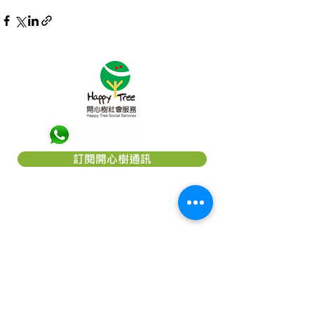
訂閱開心樹通訊
關於「開心樹社會服務」
「
開心樹社會服務
」是一間香港本地慈
善團體，我們希望能幫助弱小﹑患病及
貧困的一群，減輕他們所受的痛楚，讓
他們能有較理想的生活，以致活得更有
尊嚴及盼望。本著對社會的責任及鄰近
國家的關愛，致力成為一個幫助他們