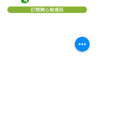
訂閱開心樹通訊
關於「開心樹社會服務」
「
開心樹社會服務
」是一間香港本地慈
善團體，我們希望能幫助弱小﹑患病及
貧困的一群，減輕他們所受的痛楚，讓
他們能有較理想的生活，以致活得更有
尊嚴及盼望。本著對社會的責任及鄰近
國家的關愛，致力成為一個幫助他們
「療傷」的機構。我們相信每個人，尤
其是兒童都應該有接受教育的機會及追
求理想生活的權利。
「
開心樹社會服務
」是香港《稅務條
例》第 88 條認可的慈善機構，認可慈
善團體編號： 91/7111。