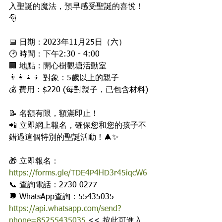
入聖誕的魔法，預早感受聖誕的喜悅！
🎅
📅 日期：2023年11月25日（六）
🕑 時間：下午2:30 - 4:00
🏢 地點：開心樹觀塘活動室
👨👩👧👦 對象：5歲以上的親子
💰 費用：$220 (每對親子，已包含材料)
📝 名額有限，額滿即止！
📲 立即網上報名，確保您和您的孩子不
錯過這個特別的聖誕活動！🎄✨
🎁 立即報名：
https://forms.gle/TDE4P4HD3r45iqcW6
📞 查詢電話：2730 0277
💬 WhatsApp查詢：55435035
https://api.whatsapp.com/send?
phone=85255435035
 << 按此可進入