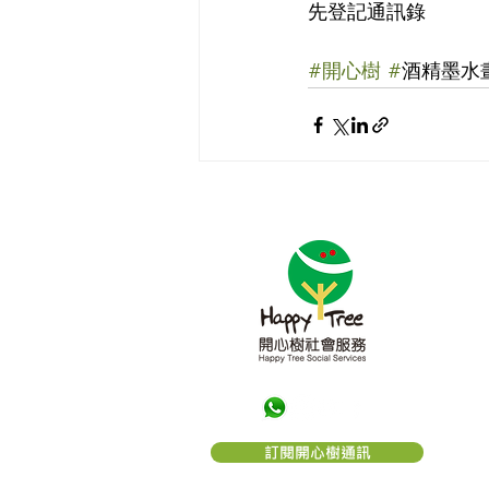
先登記通訊錄
#開心樹
#
酒精墨水畫
關於
「
開
的一
望。
構。
利。
「
開
訂閱開心樹通訊
編號： 