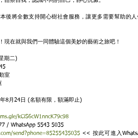
，體察自我，認識不同的自己，靜心沉澱。
成本後將全數支持開心樹社會服務，讓更多需要幫助的人
！現在就與我們一同體驗這個美妙的藝術之旅吧！
(星期二)
45 
動室
框
年8月24日 (名額有限，額滿即止)
orms.gle/kCiS6cW1nncK79c98
/ WhatsApp 5543 5035
pp.com/send?phone=85255435035
 << 按此可進入What