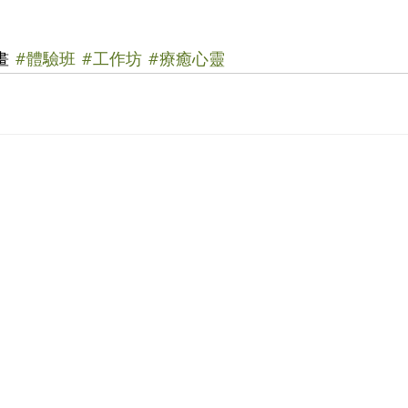
 
#體驗班
#工作坊
#療癒心靈
「開心樹社會服務」
心樹社會服務
」是一間香港本地慈善團體，我們希望能
群，減輕他們所受的痛楚，讓他們能有較理想的生活，
本著對社會的責任及鄰近國家的關愛，致力成為一個幫
我們相信每個人，尤其是兒童都應該有接受教育的機會
心樹社會服務
」是香港《稅務條例》第 88 條認可的慈
91/7111。