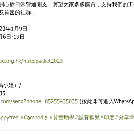
開心樹日常營運開支，冀望大家多多購買，支持我們的工
及貧困的社群。
23年1月9日
6日-19日 
ee.org.hk/htredpacket2023
（馮小姐）/ 
35 
pp.com/send?phone=85255435035 
(按此即可進入Whats
ppytree
#Cambodia
#貧童助學
#認養孤兒
#印度
#分享