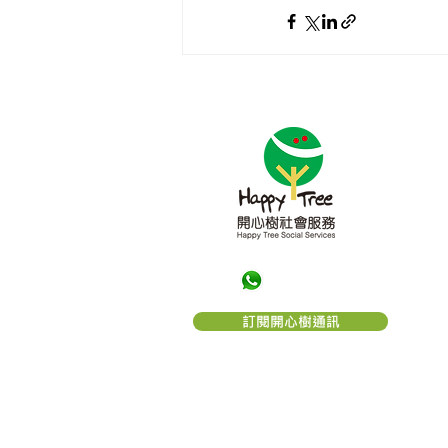
關於
「
開
的一
望。
構。
利。
「
開
訂閱開心樹通訊
編號： 