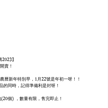
2023】
封開賣！
的農曆新年特別早，1月22號是年初一呀！！
品的同時，記得準備利是封呀！
包(20個) ，數量有限，售完即止！