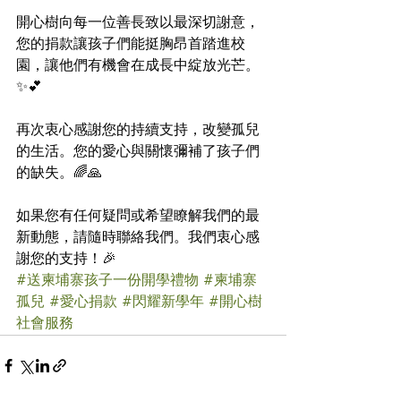
開心樹向每一位善長致以最深切謝意，
您的捐款讓孩子們能挺胸昂首踏進校
園，讓他們有機會在成長中綻放光芒。
✨💕
再次衷心感謝您的持續支持，改變孤兒
的生活。您的愛心與關懷彌補了孩子們
的缺失。🌈🙏
如果您有任何疑問或希望瞭解我們的最
新動態，請隨時聯絡我們。我們衷心感
謝您的支持！🎉
#送柬埔寨孩子一份開學禮物
#柬埔寨
孤兒
#愛心捐款
#閃耀新學年
#開心樹
社會服務