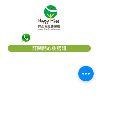
訂閱開心樹通訊
關於「開心樹社會服務」
「
開心樹社會服務
」是一間香港本地慈
善團體，我們希望能幫助弱小﹑患病及
貧困的一群，減輕他們所受的痛楚，讓
他們能有較理想的生活，以致活得更有
尊嚴及盼望。本著對社會的責任及鄰近
國家的關愛，致力成為一個幫助他們
「療傷」的機構。我們相信每個人，尤
其是兒童都應該有接受教育的機會及追
求理想生活的權利。