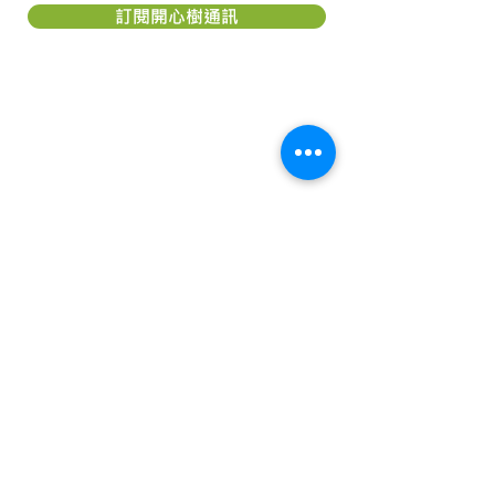
訂閱開心樹通訊
關於「開心樹社會服務」
「
開心樹社會服務
」是一間香港本地慈
善團體，我們希望能幫助弱小﹑患病及
貧困的一群，減輕他們所受的痛楚，讓
他們能有較理想的生活，以致活得更有
尊嚴及盼望。本著對社會的責任及鄰近
國家的關愛，致力成為一個幫助他們
「療傷」的機構。我們相信每個人，尤
其是兒童都應該有接受教育的機會及追
求理想生活的權利。
「
開心樹社會服務
」是香港《稅務條
例》第 88 條認可的慈善機構，認可慈
善團體編號： 91/7111。