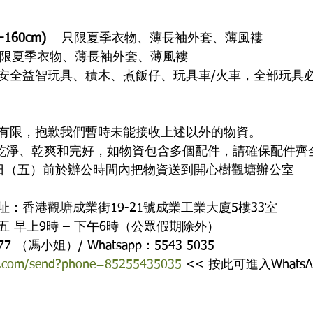
160cm)
 – 只限夏季衣物、薄長袖外套、薄風褸
只限夏季衣物、薄長袖外套、薄風褸
型安全益智玩具、積木、煮飯仔、玩具車/火車，全部玩具
有限，抱歉我們暫時未能接收上述以外的物資。
須乾淨、乾爽和完好，如物資包含多個配件，請確保配件齊
月12日（五）前於辦公時間內把物資送到開心樹觀塘辦公室
：香港觀塘成業街19-21號成業工業大廈5樓33室
 早上9時 – 下午6時（公眾假期除外）
7 （馮小姐）/ Whatsapp：5543 5035 
pp.com/send?phone=85255435035
 << 按此可進入What