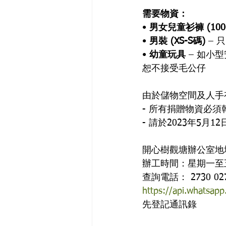
需要物資：
• 
男女兒童衫褲 (100-
• 
男裝 (XS-S碼) 
– 
• 
幼童玩具 
– 如小
恕不接受毛公仔
由於儲物空間及人手
- 所有捐贈物資必
- 請於2023年5
開心樹觀塘辦公室地址
辦工時間：星期一至五
查詢電話： 2730 027
https://api.whatsa
先登記通訊錄