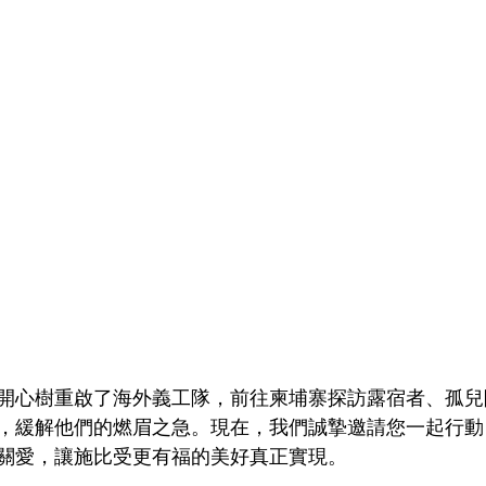
開心樹重啟了海外義工隊，前往柬埔寨探訪露宿者、孤兒
，緩解他們的燃眉之急。現在，我們誠摯邀請您一起行動
關愛，讓施比受更有福的美好真正實現。