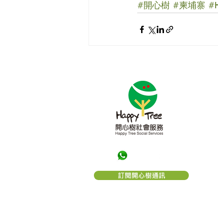
#開心樹
#柬埔寨
#H
關於
「
開
的一
望。
構。
利。
「
開
訂閱開心樹通訊
編號： 