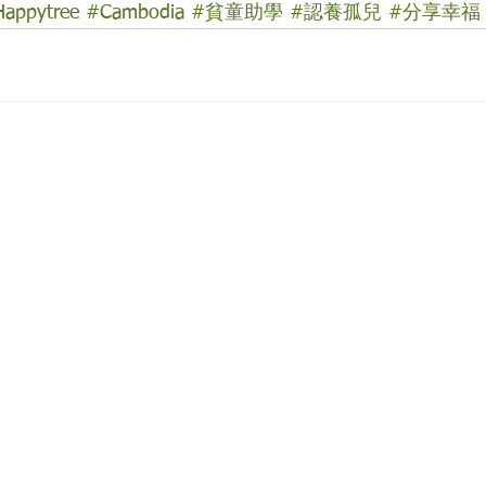
appytree
#Cambodia
#貧童助學
#認養孤兒
#分享幸福
「開心樹社會服務」
心樹社會服務
」是一間香港本地慈善團體，我們希望能
群，減輕他們所受的痛楚，讓他們能有較理想的生活，
本著對社會的責任及鄰近國家的關愛，致力成為一個幫
我們相信每個人，尤其是兒童都應該有接受教育的機會
心樹社會服務
」是香港《稅務條例》第 88 條認可的慈
91/7111。