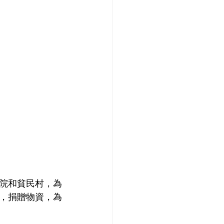
院和貧民村，為
，捐贈物資，為