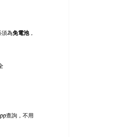
必須為
免電池
，
全
sApp查詢，不用