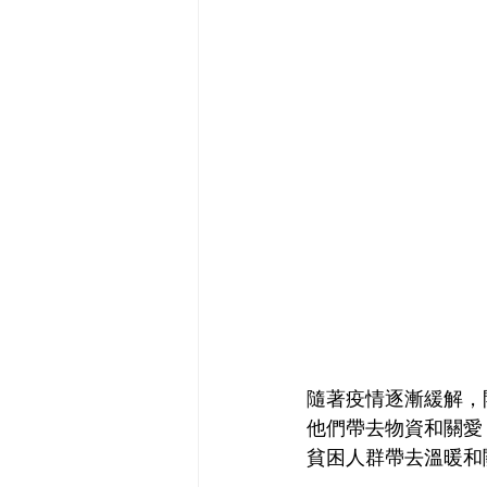
隨著疫情逐漸緩解，
他們帶去物資和關愛
貧困人群帶去溫暖和