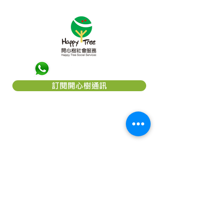
訂閱開心樹通訊
關於「開心樹社會服務」
「
開心樹社會服務
」是一間香港本地慈
善團體，我們希望能幫助弱小﹑患病及
貧困的一群，減輕他們所受的痛楚，讓
他們能有較理想的生活，以致活得更有
尊嚴及盼望。本著對社會的責任及鄰近
國家的關愛，致力成為一個幫助他們
「療傷」的機構。我們相信每個人，尤
其是兒童都應該有接受教育的機會及追