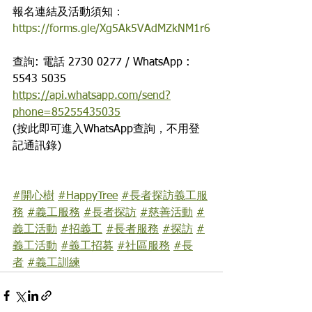
報名連結及活動須知：
https://forms.gle/Xg5Ak5VAdMZkNM1r6
查詢: 電話 2730 0277 / WhatsApp : 
5543 5035
https://api.whatsapp.com/send?
phone=85255435035
(按此即可進入WhatsApp查詢，不用登
記通訊錄)
#開心樹
#HappyTree
#長者探訪義工服
務
#義工服務
#長者探訪
#慈善活動
#
義工活動
#招義工
#長者服務
#探訪
#
義工活動
#義工招募
#社區服務
#長
者
#義工訓練