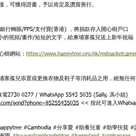
後，可獲得證書，予以肯定及讚賞善行。
銀行轉賬/FPS/支付寶(香港) ，將捐款存入開心樹戶口
小的視頻/畫作/短短的文字，給柬埔寨孤兒送上新年祝福 
心樹網站：
https://www.happytree.org.hk/redpacketcam
埔寨孤兒添置或更換衣物及鞋子等消耗品之用，絕無任何
0 0277 / WhatsApp 5543 5035 (Sally, 馮小姐)
pp.com/send?phone=85255435035
 << 按此可進入What
appytree
#Cambodia
#分享愛
#助養兒童
#助學扶貧
#