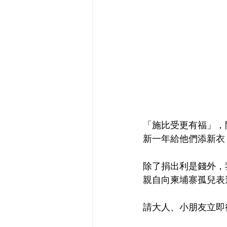
「施比受更有福」，
新一年給他們添新衣
除了捐出利是錢外，
親自向柬埔寨孤兒表
請大人、小朋友立即