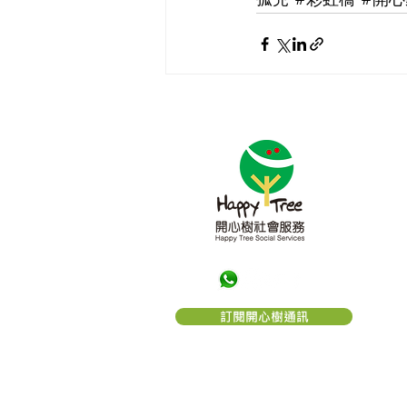
孤兒
#彩虹橋
#開心
關於
「
開
的一
望。
構。
利。
「
開
訂閱開心樹通訊
編號： 