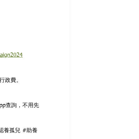
paign2024
行政費。
sapp查詢，不用先
認養孤兒
#助養