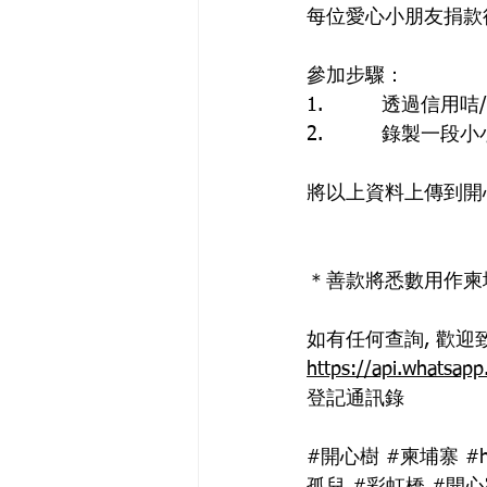
每位愛心小朋友捐款
參加步驟：
1.         
透過信用咭/
2.         
錄製一段小
將以上資料上傳到開
＊善款將悉數用作柬
如有任何查詢, 歡迎致電273
https://api.whatsa
登記通訊錄
#開心樹
#柬埔寨
#h