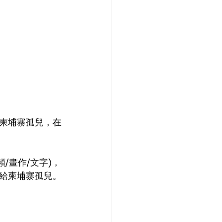
柬埔寨孤兒，在
/畫作/文字)，
給柬埔寨孤兒。