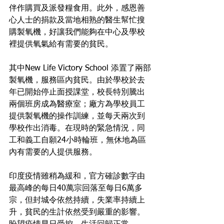
伴作購買及派發糧食用。此外，感恩善
心人士的捐款及當地相熟的醫生幫忙搜
購製氧機，好讓我們能夠在中心及學校
裡提供氧氣給有需要的貧民。
其中New Life Victory School 添置了兩部
製氧機，服務區內貧民。由於學校於去
年已開始停止面授課堂，校長特別騰出
兩個班房成為醫療室；廠方為學校員工
提供製氧機的操作訓練，並每天兩次到
學校作出消毒。在現時的緊急情況，同
工和義工自願24小時輪班，無休地為區
內有需要的人提供服務。
印度疫情雖稍為緩和，官方確診數字由
最高峰的每日40萬宗回落至每日6萬多
宗，但封城令依然持續，失業率持續上
升，貧民的生計依然受到嚴重的影響。