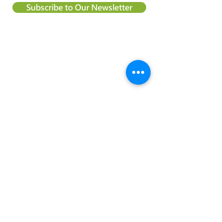
Subscribe to Our Newsletter
About Happy Tree Social Services
Happy Tree Social Service is a
local charity organization in Hong
Kong, with an aim to reduce
poverty and provide relief
support to vulnerable
communities. We believe
everyone should be treated
equally and every child deserve
to have an education and the
right to achieve their dream.
Happy Tree Social Services is a
charity recognized under section
88 of the Inland Revenue
Ordinance of Hong Kong. Tax-