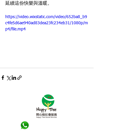
延續這份快樂與溫暖。
https://video.wixstatic.com/video/652ba8_b9
c4fe5d6ae940ad83dea23fc234eb31/1080p/m
p4/file.mp4