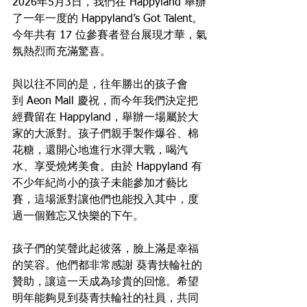
2026年5月3日，我們在 Happyland 舉辦
了一年一度的 Happyland’s Got Talent。
今年共有 17 位參賽者登台展現才華，氣
氛熱烈而充滿驚喜。
與以往不同的是，往年勝出的孩子會
到 Aeon Mall 慶祝，而今年我們決定把
經費留在 Happyland，舉辦一場屬於大
家的大派對。孩子們親手製作爆谷、棉
花糖，還開心地進行水彈大戰，喝汽
水、享受燒烤美食。由於 Happyland 有
不少年紀尚小的孩子未能參加才藝比
賽，這場派對讓他們也能投入其中，度
過一個難忘又快樂的下午。
孩子們的笑聲此起彼落，臉上滿是幸福
的笑容。他們都非常感謝 葵青扶輪社的
贊助，讓這一天成為珍貴的回憶。希望
明年能夠見到葵青扶輪社的社員，共同