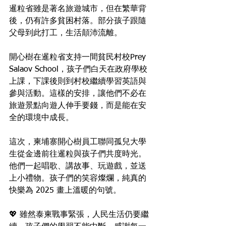
暹粒省雖是著名旅遊城市，但在繁華背
後，仍有許多貧困村落。部分孩子跟隨
父母到此打工，生活顛沛流離。
開心樹在暹粒省支持一間貧民村校Prey 
Salaov School，孩子們白天在政府學校
上課，下課後則到村校繼續學習英語與
參與活動。這樣的安排，讓他們不必在
旅遊景點向遊人伸手要錢，而是能在安
全的環境中成長。
這次，柬埔寨開心樹員工聯同孤兒大學
生從金邊前往暹粒與孩子們共度時光。
他們一起唱歌、講故事、玩遊戲，並送
上小禮物。孩子們的笑容燦爛，純真的
快樂為 2025 畫上溫暖的句號。
💖 雖然泰柬戰事緊張，人民生活仍要繼