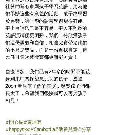
社贊助開心家園孩子學習英語，更為他
們舉辦這些有意義的活動。孩子寓學習
於娛樂，讓平淡的語言學習變得有趣。
要上台唱歌已是不容易，要以不熟悉的
英語演繹便更困難，我們十分欣賞孩子
們這份勇氣和自信，相信比賽帶給他們
的不只是奬品，而是一份自我肯定，這
比任可名次或奬賞都更難能可貴！
自疫情起，我們已有2年多的時間不能親
身到柬埔寨探望孤兒院的孩子，透過
Zoom看見孩子們的表演，發覺孩子們都
長大了，希望我們很快就可以再與孩子
相見！
#開心樹
#柬埔寨
#happytree
#Cambodia
#助養兒童
#分享