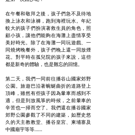
在午餐和敬拜之後，孩子們急不及待地
換上泳衣和泳褲，跑到海裡玩水。年紀
較大的孩子們扮演著救生員的角色，照
顧小孩，讓他們能夠在海灘上盡情享受
美好時光。除了在海灘一同玩遊戲、一
同燒烤晚餐外，孩子們晚上還一同放煙
花。對平時在孤兒院的孩子來說，這些
都是新奇的體驗，也是難忘的回憶。
第二天，我們一同前往播谷山國家郊野
公園。旅遊巴沿著蜿蜒曲折的道路登上
頂峰，雖然有些孩子因為暈車而感到不
適，但是到放風箏的時候，之前暈車的
辛苦也一掃而空了。我們還在播谷國家
郊野公園參觀了不同的建築，如歷史悠
久的天主教教堂、播谷皇宮、柬埔寨及
中國廟宇等等……