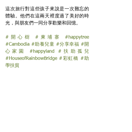
這次旅行對這些孩子來說是一次難忘的
體驗。他們在這兩天裡度過了美好的時
光，與朋友們一同分享歡樂和回憶。
#開心樹
#柬埔寨
#happytree
#Cambodia
#助養兒童
#分享幸福
#開
心家園
#happyland
#扶助孤兒
#HouseofRainbowBridge
#彩虹橋
#助
學扶貧