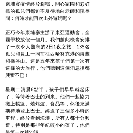
柬埔寨疫情終於趨穩，開心家園和彩虹
橋的孤兒們都迫不及待地向老師和院長
問：何時才能再次出外遊玩呢？
正巧今年柬埔寨主辦了東亞運動會，全
國學校放假一個月。我們趁此機會安排
了一次令人難忘的2日1夜之旅，135名
孤兒和員工一同前往西哈努克港的海灘
和播谷山。這是五年來孩子們第一次有
這樣的大旅行，他們聽到這個消息後都
興奮不已！
星期二清晨6點半，孩子們早早就起床
了，等待著巴士的到來。他們一起協力
搬上帳篷、燒烤爐、食品等，然後充滿
期待地登上巴士。經過了三個多小時的
車程，終於看到海灘，所有人都十分興
奮，特別是那些年紀較小的孩子，他們
是第一次踏沙呢！