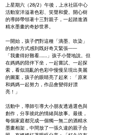
上星期六（28/2）午後，上水社區中心
活動室洋溢著色彩、笑聲和愛。開心樹
的導師帶領著十三對親子，一起踏進酒
精水墨畫的奇妙世界。
一開始，孩子們對這種「滴墨、吹染」
的創作方式感到既好奇又緊張——
「我畫得好難看……」孩子小聲地說。但
在媽媽的陪伴下坐，一起嘗試、一起探
索，看似混亂的色彩中慢慢呈現出美麗
的圖案，孩子的眼睛亮了起來：「原來
和媽媽一起努力，作品會變得好漂
亮！」
活動中，導師引導大小朋友透過選色與
創作，分享彼此的情緒與故事。最後，
每個家庭都完成一個獨一無二的酒精水
墨畫相架，中間放了一張久違的親子合