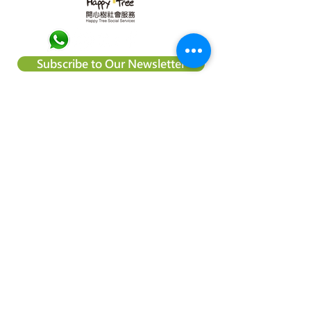
Subscribe to Our Newsletter
About Happy Tree Social Services
Happy Tree Social Service is a
local charity organization in Hong
Kong, with an aim to reduce
poverty and provide relief
support to vulnerable
communities. We believe
everyone should be treated
equally and every child deserve
to have an education and the
right to achieve their dream.