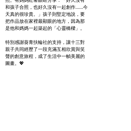
照。有媽媽紅著眼眶分享：「好久沒有
和孩子合照，也好久沒有一起創作……今
天真的很珍貴。」孩子則堅定地說，要
把作品放在家裡最顯眼的地方，因為那
是他和媽媽一起築起的「心靈橋樑」。
特別感謝葵青扶輪社的支持，讓十三對
親子共同經歷了一段充滿互相欣賞與笑
聲的創意旅程，成了生活中一幀美麗的
圖畫。💖