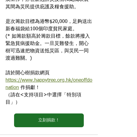
其間為災民提供庇護及糧食援助。
是次籌款目標為港幣$20,000，足夠送出
新春福袋給100個印度貧民家庭。
(* 如籌款額高於籌款目標，餘款將撥入
緊急貧病援助金。一旦災難發生，開心
樹可迅速把物資送抵災區，與災民一同
渡過難關。)
請於開心樹捐款網頁
https://www.happytree.org.hk/oneoffdo
nation
 作捐獻！
（請在<支持項目>中選擇「特別項
目」）
立刻捐款！