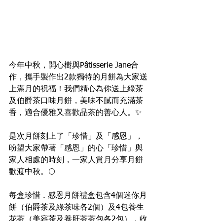
今年中秋，開心樹與Pâtisserie Jane合
作，攜手製作出2款獨特的月餅為大家送
上滿月的祝福！我們精心為你送上綠茶
及伯爵茶口味月餅，美味不膩而充滿茶
香，適合優雅又喜歡品茶的善心人。✨
是次月餅刻上了「珍惜」及「感恩」，
昐望大家帶著「感恩」的心「珍惜」與
家人相處的時刻，一家人賞月分享月餅
歡渡中秋。🌕
每盒珍惜 . 感恩月餅禮盒包含4個迷你月
餅（伯爵茶及綠茶味各2個）及4包養生
花茶（美容茶及養肝茶茶包各2包），收