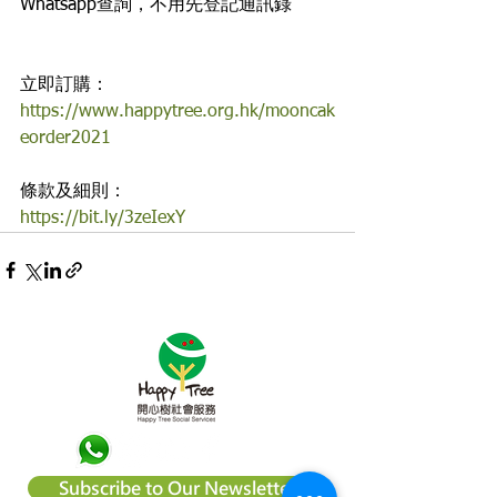
Whatsapp查詢，不用先登記通訊錄
立即訂購：
https://www.happytree.org.hk/mooncak
eorder2021
條款及細則：
https://bit.ly/3zeIexY
Subscribe to Our Newsletter