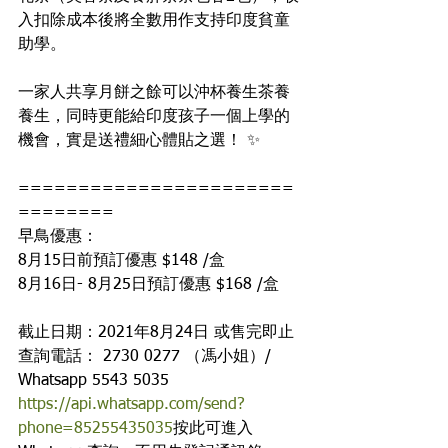
入扣除成本後將全數用作支持印度貧童
助學。
一家人共享月餅之餘可以沖杯養生茶養
養生，同時更能給印度孩子一個上學的
機會，實是送禮細心體貼之選！
✨
=======================
========
早鳥優惠：
8月15日前預訂優惠 $148 /盒
8月16日- 8月25日預訂優惠 $168 /盒
截止日期：2021年8月24日 或售完即止
查詢電話： 2730 0277 （馮小姐）/ 
Whatsapp 5543 5035
https://api.whatsapp.com/send?
phone=85255435035
按此可進入