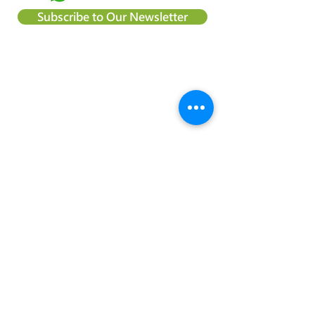
Subscribe to Our Newsletter
About Happy Tree Social Services
Happy Tree Social Service is a
local charity organization in Hong
Kong, with an aim to reduce
poverty and provide relief
support to vulnerable
communities. We believe
everyone should be treated
equally and every child deserve
to have an education and the
right to achieve their dream.
Happy Tree Social Services is a
charity recognized under section
88 of the Inland Revenue