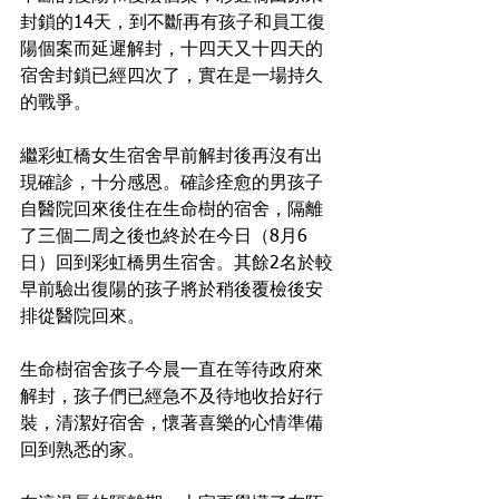
封鎖的14天，到不斷再有孩子和員工復
陽個案而延遲解封，十四天又十四天的
宿舍封鎖已經四次了，實在是一場持久
的戰爭。
繼彩虹橋女生宿舍早前解封後再沒有出
現確診，十分感恩。確診痊愈的男孩子
自醫院回來後住在生命樹的宿舍，隔離
了三個二周之後也終於在今日（8月6
日）回到彩虹橋男生宿舍。其餘2名於較
早前驗出復陽的孩子將於稍後覆檢後安
排從醫院回來。
生命樹宿舍孩子今晨一直在等待政府來
解封，孩子們已經急不及待地收拾好行
裝，清潔好宿舍，懷著喜樂的心情準備
回到熟悉的家。