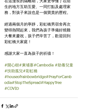
在這漫長的隔離期，大家更學懂了在陌
生的地方互助互愛、一同打點及處理家
務，對孩子來說也是一個寶貴的歷程。
經過兩個月的寧靜，彩虹橋男宿舍再次
變得熱鬧起來，我們為孩子準備好燒雞
大餐來慶祝，孩子們辛苦了，歡迎回到
彩虹橋大家庭！
感謝大家一直為孩子的祈禱！
#開心樹
#柬埔寨
#Cambodia
#助養兒童
#扶助孤兒
#彩虹橋
#houseofrainbowbridge
#PrayForCamb
odia
#StopTheSpread
#HappyTree
#COVID